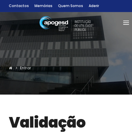
Contactos
Memórias
Quem Somos
Aderir
SÓCIOS
CONDIÇÕES
INFORMAÇÕES
Sócio
CONGRESSOS
Entrar
Sócio-Estudantes
PROGRAMAS
RECURSOS BIBLIOGRÁFICOS
ENTRAR
25%
Validação
PT
Descontos no Parceiro