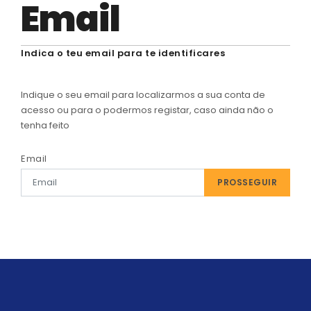
Email
ADERIR AGORA!
Na compra de artigos selecionados
Indica o teu email para te identificares
Indique o seu email para localizarmos a sua conta de
acesso ou para o podermos registar, caso ainda não o
tenha feito
Email
PROSSEGUIR