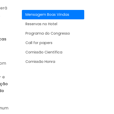
terá
Mensagem Boas Vindas
&
Reservas no Hotel
Programa do Congresso
cas
Call for papers
Comissão Científica
Comissão Honra
com
– e
ação
do
 num