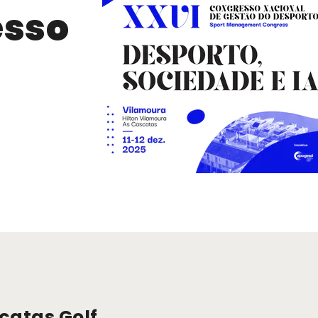
esso
catas Golf